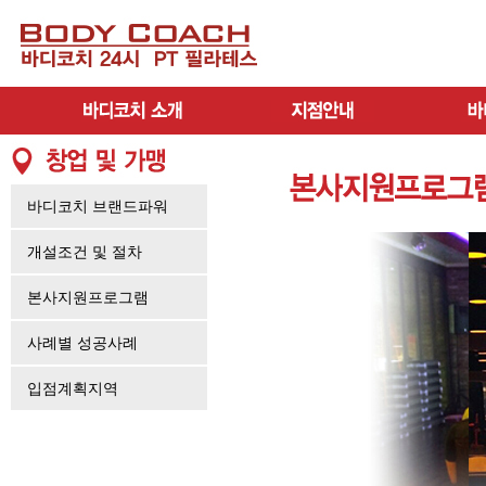
바디코치 브랜드파워
개설조건 및 절차
본사지원프로그램
사례별 성공사례
입점계획지역